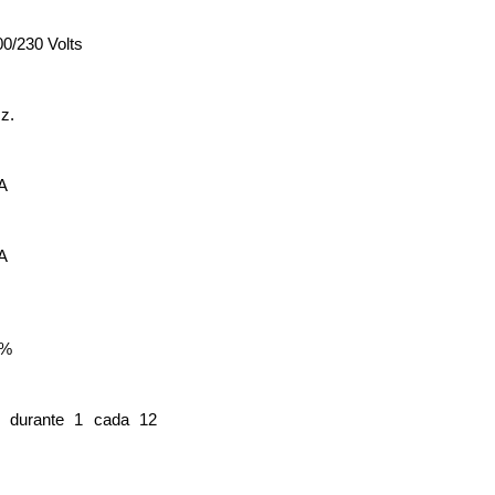
0/230 Volts
z.
A
A
 %
 durante 1 cada 12