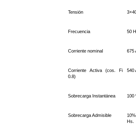
Tensión
3×40
Frecuencia
50 H
Corriente nominal
675 
Corriente Activa (cos. Fi
540 
0.8)
Sobrecarga Instantánea
100
Sobrecarga Admisible
10%
Hs.