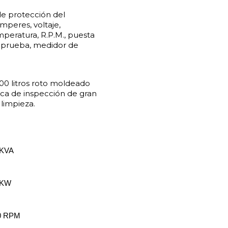
de protección del
Amperes, voltaje,
mperatura, R.P.M., puesta
 prueba, medidor de
00 litros roto moldeado
oca de inspección de gran
 limpieza.
 KVA
 KW
0 RPM