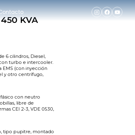
Contacto
 450 KVA
6 cilindros, Diesel,
con turbo e intercooler.
ía EMS (con inyección
l y otro centrífugo,
fásico con neutro
billas, libre de
rmas CEI 2-3, VDE 0530,
 tipo pupitre, montado