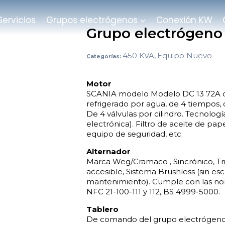
Servicios
Grupos electrógenos
Conexión KW
Grupo electrógeno
450 KVA
Equipo Nuevo
Categorías:
,
Motor
SCANIA modelo Modelo DC 13 72A de 
refrigerado por agua, de 4 tiempos, 
De 4 válvulas por cilindro. Tecnolog
electrónica). Filtro de aceite de pape
equipo de seguridad, etc.
Alternador
Marca Weg/Cramaco , Sincrónico, Tri
accesible, Sistema Brushless (sin esco
mantenimiento). Cumple con las no
NFC 21-100-111 y 112, BS 4999-5000.
Tablero
De comando del grupo electrógeno,